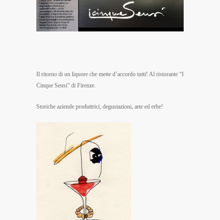
Il ritorno di un liquore che mette d’accordo tutti! Al ristorante “I
Cinque Sensi” di Firenze.
Storiche aziende produttrici, degustazioni, arte ed erbe!